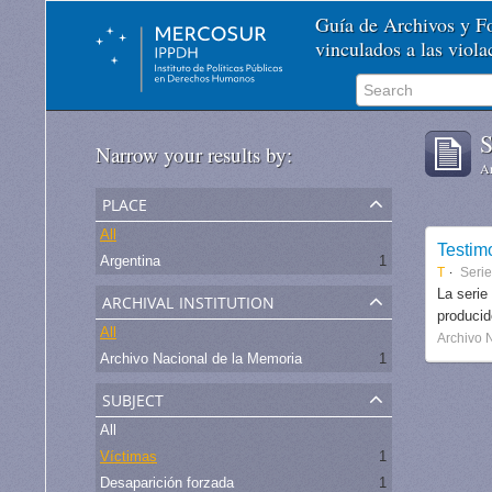
Guía de Archivos y 
vinculados a las viol
S
Narrow your results by:
Ar
place
All
Testim
Argentina
1
T
Seri
archival institution
La serie
produci
All
Archivo 
Archivo Nacional de la Memoria
1
subject
All
Víctimas
1
Desaparición forzada
1