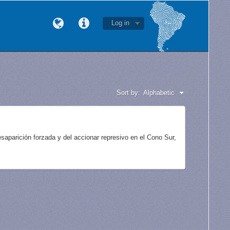
Log in
Sort by:
Alphabetic
aparición forzada y del accionar represivo en el Cono Sur,