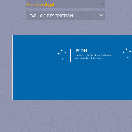
Represión ilegal
1
level of description