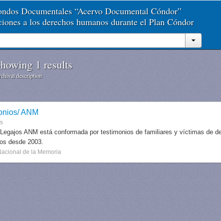
Fondos Documentales “Acervo Documental Cóndor”
aciones a los derechos humanos durante el Plan Cóndor
howing 1 results
chival description
onios/ ANM
es
 Legajos ANM está conformada por testimonios de familiares y víctimas de des
dos desde 2003.
Nacional de la Memoria