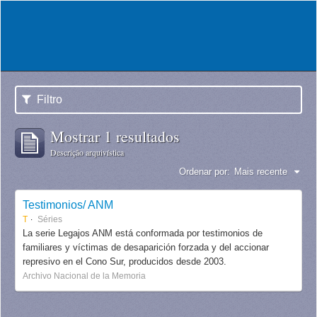
Filtro
Mostrar 1 resultados
Descrição arquivística
Ordenar por:
Mais recente
Testimonios/ ANM
T
Séries
La serie Legajos ANM está conformada por testimonios de
familiares y víctimas de desaparición forzada y del accionar
represivo en el Cono Sur, producidos desde 2003.
Archivo Nacional de la Memoria