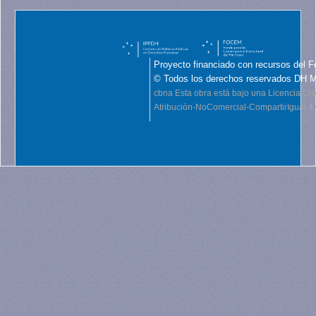
Proyecto financiado con recursos del F
© Todos los derechos reservados DH 
cbna
Esta obra está bajo una Licencia C
Atribución-NoComercial-CompartirIgual 4.0