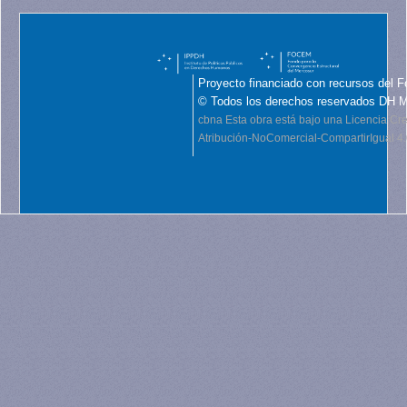
Proyecto financiado con recursos del F
© Todos los derechos reservados DH 
cbna
Esta obra está bajo una Licencia C
Atribución-NoComercial-CompartirIgual 4.0