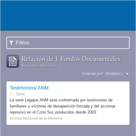
Filtros
Relación de 1 Fondos Documentales
Descripción archivística
Ordenar por:
Alfabético
Testimonios/ ANM
T
Serie
La serie Legajos ANM está conformada por testimonios de
familiares y víctimas de desaparición forzada y del accionar
represivo en el Cono Sur, producidos desde 2003.
Archivo Nacional de la Memoria