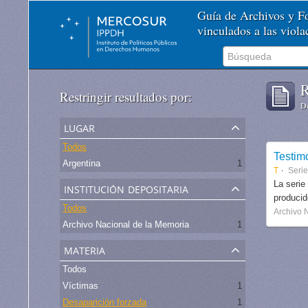
Guía de Archivos y 
vinculados a las viol
R
Restringir resultados por:
De
lugar
Todos
Testim
Argentina
1
T
Serie
institución depositaria
La serie
produci
Todos
Archivo 
Archivo Nacional de la Memoria
1
materia
Todos
Víctimas
1
Desaparición forzada
1