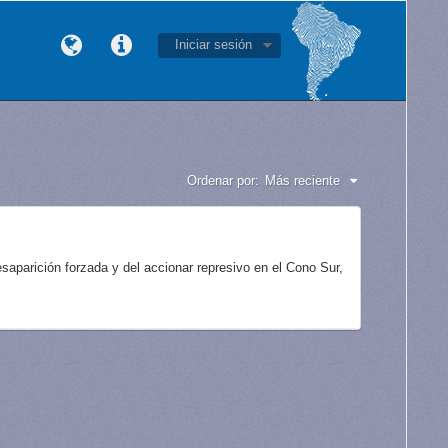
Iniciar sesión
Ordenar por:
Más reciente
aparición forzada y del accionar represivo en el Cono Sur,