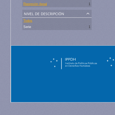
Represión ilegal
1
nivel de descripción
Todos
Serie
1