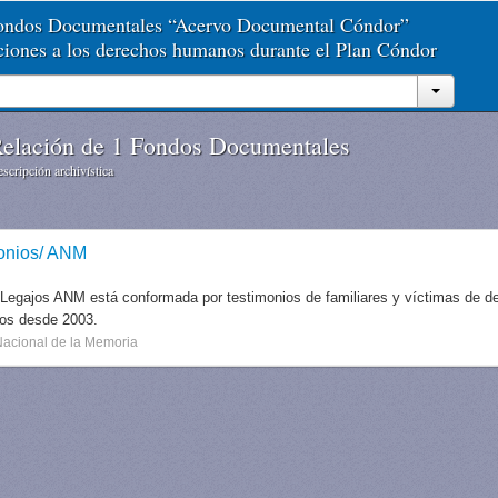
Fondos Documentales “Acervo Documental Cóndor”
aciones a los derechos humanos durante el Plan Cóndor
elación de 1 Fondos Documentales
scripción archivística
onios/ ANM
 Legajos ANM está conformada por testimonios de familiares y víctimas de des
dos desde 2003.
Nacional de la Memoria