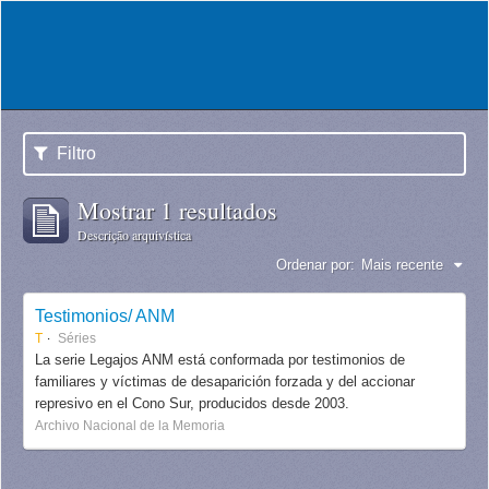
Filtro
Mostrar 1 resultados
Descrição arquivística
Ordenar por:
Mais recente
Testimonios/ ANM
T
Séries
La serie Legajos ANM está conformada por testimonios de
familiares y víctimas de desaparición forzada y del accionar
represivo en el Cono Sur, producidos desde 2003.
Archivo Nacional de la Memoria