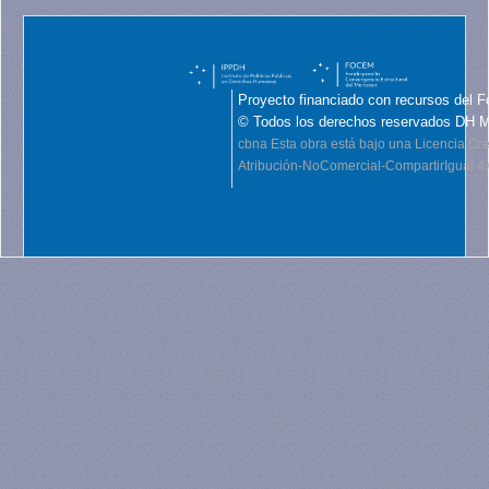
Proyecto financiado con recursos del F
© Todos los derechos reservados DH 
cbna
Esta obra está bajo una Licencia C
Atribución-NoComercial-CompartirIgual 4.0