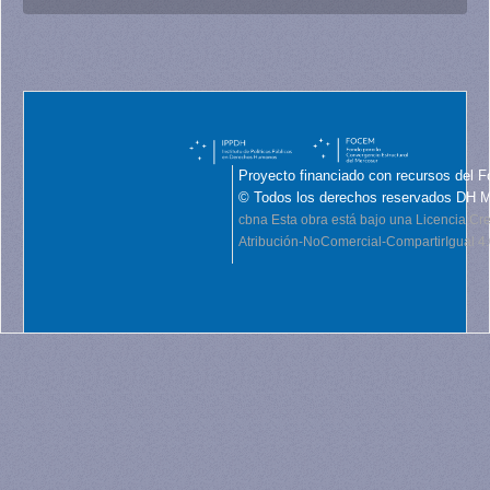
Proyecto financiado con recursos del F
© Todos los derechos reservados DH 
cbna
Esta obra está bajo una Licencia C
Atribución-NoComercial-CompartirIgual 4.0