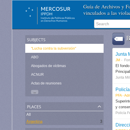
Guía de Archivos y 
vinculados a las viol
Br
subjects
"Lucha contra la subversión"
Junta M
ABO
JM
Fo
El fondo
Abogados de víctimas
Principa
ACNUR
Junta Mil
Actas de reuniones
Policí
...
PFA - Ad
Superint
places
y conser
Policía F
All
Argentina
3