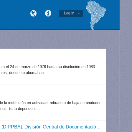
Log in
unta el 24 de marzo de 1976 hasta su disolución en 1983.
bros, donde se abordaban ...
 la institución en actividad, retirado o de baja se producen
anos. Esta dependenc...
Dirección de Inteligencia de la Policía de la Provincia de Buenos Aires (DIPPBA), División Central de Documentación, Registro y Archivo