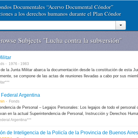
Fondos Documentales “Acervo Documental Cóndor”
aciones a los derechos humanos durante el Plan Cóndor
owse Subjects "Lucha contra la subversión"
ilitar
nds
1976 - 1983
 de la Junta Militar abarca la documentación desde la constitución de esta J
lmente, se compone de las actas de reuniones llevadas a cabo por sus miem
itar***
a Federal Argentina
min
Fonds
endencia de Personal – Legajos Personales: Los legajos de todo el personal de
van en la actual Superintendencia de Personal, Instrucción y Derechos Hum
ederal Argentina***