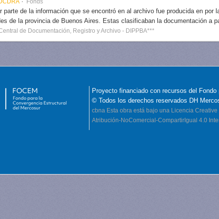
 DCDRA
Fonds
 parte de la información que se encontró en al archivo fue producida en por 
des de la provincia de Buenos Aires. Estas clasificaban la documentación a part
 Central de Documentación, Registro y Archivo - DIPPBA***
Proyecto financiado con recursos del Fondo 
© Todos los derechos reservados DH Merco
cbna
Esta obra está bajo una Licencia Creati
Atribución-NoComercial-CompartirIgual 4.0 Inte