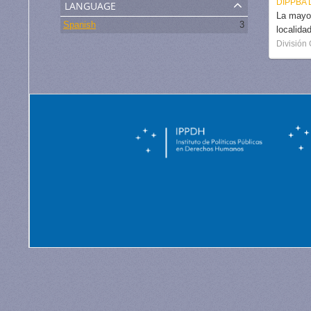
language
DIPPBA
La mayor
Spanish
3
localida
División