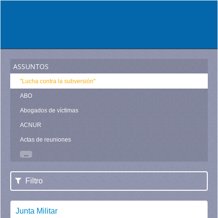
assuntos
"Lucha contra la subversión"
ABO
Abogados de víctimas
ACNUR
Actas de reuniones
...
Filtro
Junta Militar