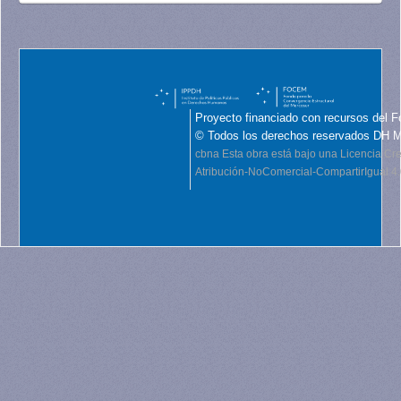
Proyecto financiado con recursos del F
© Todos los derechos reservados DH 
cbna
Esta obra está bajo una Licencia C
Atribución-NoComercial-CompartirIgual 4.0