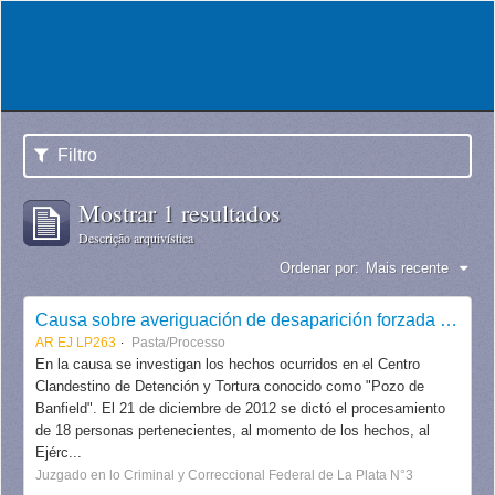
Filtro
Mostrar 1 resultados
Descrição arquivística
Ordenar por:
Mais recente
Causa sobre averiguación de desaparición forzada de personas (Pozo de Banfield)
AR EJ LP263
Pasta/Processo
En la causa se investigan los hechos ocurridos en el Centro
Clandestino de Detención y Tortura conocido como "Pozo de
Banfield". El 21 de diciembre de 2012 se dictó el procesamiento
de 18 personas pertenecientes, al momento de los hechos, al
Ejérc...
Juzgado en lo Criminal y Correccional Federal de La Plata N°3