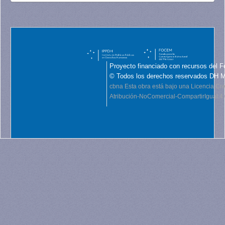
Proyecto financiado con recursos del F
© Todos los derechos reservados DH 
cbna
Esta obra está bajo una Licencia C
Atribución-NoComercial-CompartirIgual 4.0