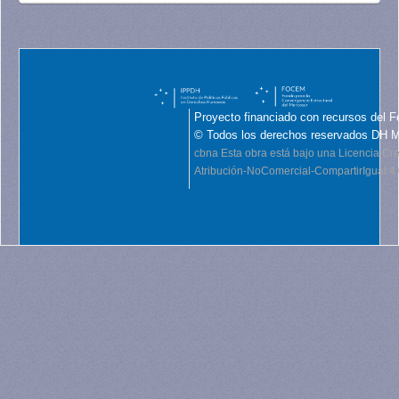
Proyecto financiado con recursos del F
© Todos los derechos reservados DH 
cbna
Esta obra está bajo una Licencia C
Atribución-NoComercial-CompartirIgual 4.0