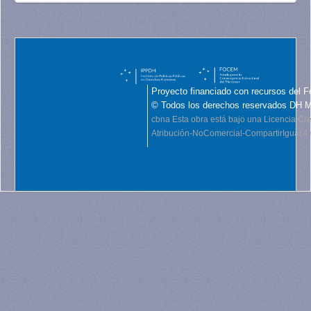
Proyecto financiado con recursos del F
© Todos los derechos reservados DH 
cbna
Esta obra está bajo una Licencia C
Atribución-NoComercial-CompartirIgual 4.0