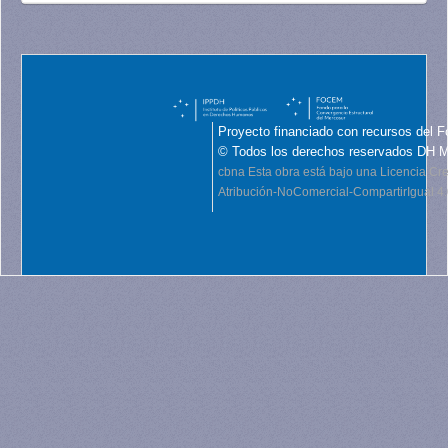
Proyecto financiado con recursos del F
© Todos los derechos reservados DH 
cbna
Esta obra está bajo una Licencia C
Atribución-NoComercial-CompartirIgual 4.0