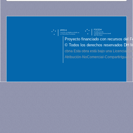
Proyecto financiado con recursos del F
© Todos los derechos reservados DH 
cbna
Esta obra está bajo una Licencia C
Atribución-NoComercial-CompartirIgual 4.0