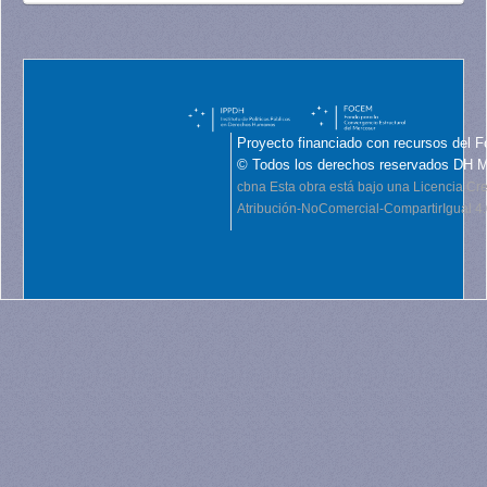
Proyecto financiado con recursos del F
© Todos los derechos reservados DH 
cbna
Esta obra está bajo una Licencia C
Atribución-NoComercial-CompartirIgual 4.0