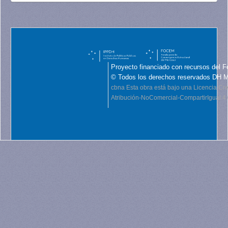
Proyecto financiado con recursos del F
© Todos los derechos reservados DH 
cbna
Esta obra está bajo una Licencia C
Atribución-NoComercial-CompartirIgual 4.0