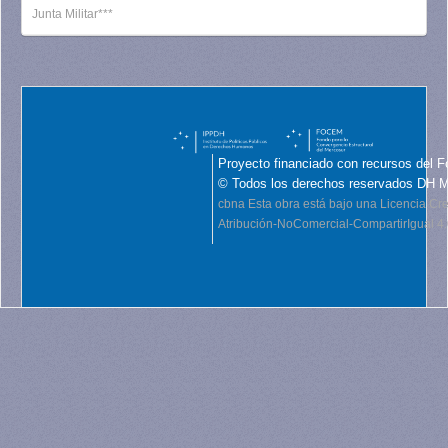
Junta Militar***
Proyecto financiado con recursos del F
© Todos los derechos reservados DH 
cbna
Esta obra está bajo una Licencia C
Atribución-NoComercial-CompartirIgual 4.0