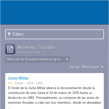
Filters
Showing 1 results
Archival description
Dirección de Estudios Históricos de la Fuerza Aérea
Sort by:
Most recent
Junta Militar
JM
Fonds
1976 - 1983
El fondo de la Junta Militar abarca la documentación desde la
constitución de esta Junta el 24 de marzo de 1976 hasta su
disolución en 1983. Principalmente, se compone de las actas de
reuniones llevadas a cabo por sus miembros, donde se abordaban
...