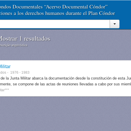
Fondos Documentales “Acervo Documental Cóndor”
aciones a los derechos humanos durante el Plan Cóndor
ostrar 1 resultados
scrição arquivística
ilitar
ndos
1976 - 1983
 de la Junta Militar abarca la documentación desde la constitución de esta J
lmente, se compone de las actas de reuniones llevadas a cabo por sus miem
itar***