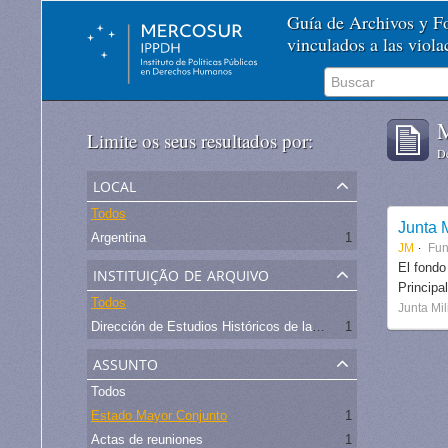
Guía de Archivos y 
vinculados a las viol
M
Limite os seus resultados por:
De
local
Todos
Junta M
Argentina
1
JM
Fu
instituição de arquivo
El fondo
Principa
Todos
Junta Mil
Dirección de Estudios Históricos de la Fuerza Aérea
1
assunto
Todos
Estado Mayor Conjunto
1
Actas de reuniones
1