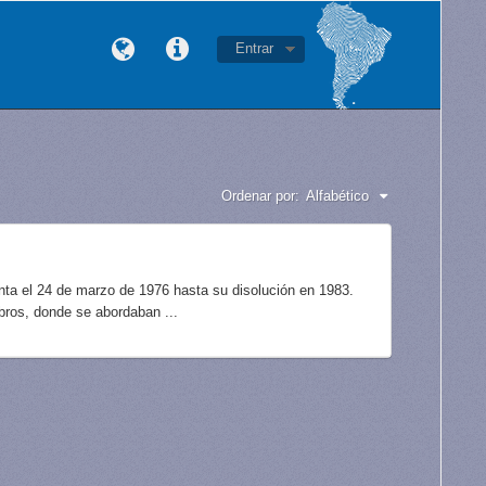
Entrar
Ordenar por:
Alfabético
unta el 24 de marzo de 1976 hasta su disolución en 1983.
bros, donde se abordaban ...