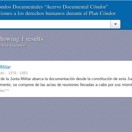
Fondos Documentales “Acervo Documental Cóndor”
aciones a los derechos humanos durante el Plan Cóndor
howing 1 results
chival description
ilitar
nds
1976 - 1983
 de la Junta Militar abarca la documentación desde la constitución de esta J
lmente, se compone de las actas de reuniones llevadas a cabo por sus miem
itar***