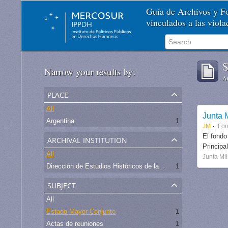
Guía de Archivos y 
vinculados a las viol
S
Narrow your results by:
Ar
place
All
Junta M
Argentina
1
JM
Fo
archival institution
El fondo
Principa
All
Junta Mil
Dirección de Estudios Históricos de la Fuerza Aérea
1
subject
All
Estado Mayor Conjunto
1
Actas de reuniones
1