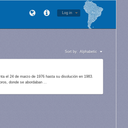
Log in
Sort by:
Alphabetic
unta el 24 de marzo de 1976 hasta su disolución en 1983.
bros, donde se abordaban ...