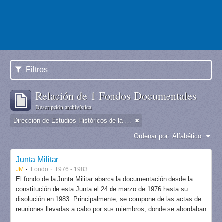
Filtros
Relación de 1 Fondos Documentales
Descripción archivística
Dirección de Estudios Históricos de la Fuerza Aérea
Ordenar por:
Alfabético
Junta Militar
JM
Fondo
1976 - 1983
El fondo de la Junta Militar abarca la documentación desde la
constitución de esta Junta el 24 de marzo de 1976 hasta su
disolución en 1983. Principalmente, se compone de las actas de
reuniones llevadas a cabo por sus miembros, donde se abordaban
...