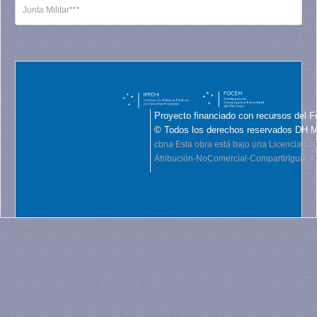
Junta Militar***
Proyecto financiado con recursos del F
© Todos los derechos reservados DH 
cbna
Esta obra está bajo una Licencia C
Atribución-NoComercial-CompartirIgual 4.0