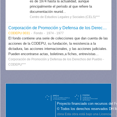
es de 1974 hasta la actualidad, aunque
principalmente el período al que refiere la
documentación reunid...
Centro de Estudios Legales y Sociales (CELS)***
Corporación de Promoción y Defensa de los Derechos del Pueblo CODEPU
CODEPU 0031
Fondo
1974 - 1977
El fondo contiene una serie de colecciones que dan cuenta de las
acciones de la CODEPU, su fundación, la resistencia a la
dictadura, las acciones internacionales, y las acciones judiciales.
Pueden encontrarse actas, boletines,a fiches, entrevistas...
Corporación de Promoción y Defensa de los Derechos del Pueblo -
CODEPU***
Proyecto financiado con recursos del F
© Todos los derechos reservados DH 
cbna
Esta obra está bajo una Licencia C