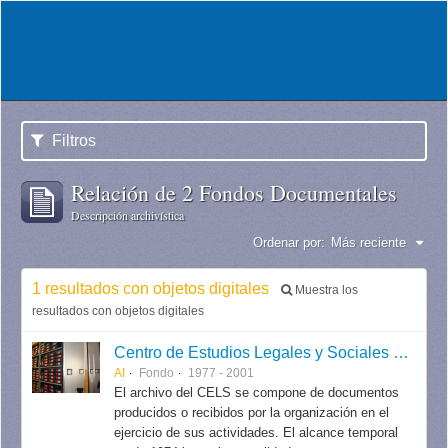
Filtros
Relación de 2 Fondos Documentales
Descripción archivística
Ordenar por:
Más reciente
1 resultados con objetos digitales
Muestra los
resultados con objetos digitales
Centro de Estudios Legales y Sociales (CELS)
AI
Fondo
1977 - 2001
El archivo del CELS se compone de documentos
producidos o recibidos por la organización en el
ejercicio de sus actividades. El alcance temporal