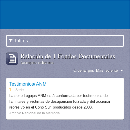
Filtros
Relación de 1 Fondos Documentales
Descripción archivística
Ordenar por:
Más reciente
Testimonios/ ANM
T
Serie
La serie Legajos ANM está conformada por testimonios de
familiares y víctimas de desaparición forzada y del accionar
represivo en el Cono Sur, producidos desde 2003.
Archivo Nacional de la Memoria