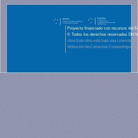
Proyecto financiado con recursos del F
© Todos los derechos reservados DH 
cbna
Esta obra está bajo una Licencia C
Atribución-NoComercial-CompartirIgual 4.0