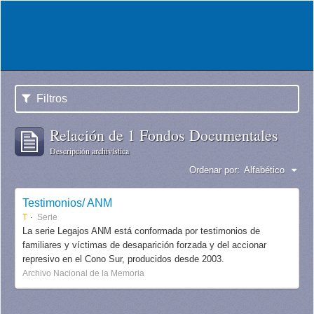
Filtros
Relación de 1 Fondos Documentales
Descripción archivística
Ordenar por:
Alfabético
Testimonios/ ANM
T
Serie
La serie Legajos ANM está conformada por testimonios de
familiares y víctimas de desaparición forzada y del accionar
represivo en el Cono Sur, producidos desde 2003.
Archivo Nacional de la Memoria