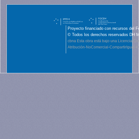
Proyecto financiado con recursos del F
© Todos los derechos reservados DH 
cbna
Esta obra está bajo una Licencia C
Atribución-NoComercial-CompartirIgual 4.0