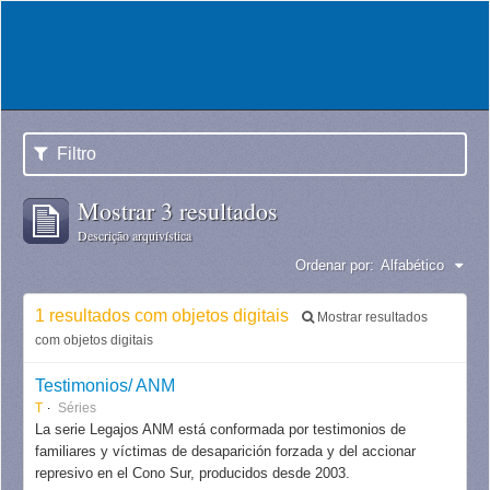
Filtro
Mostrar 3 resultados
Descrição arquivística
Ordenar por:
Alfabético
1 resultados com objetos digitais
Mostrar resultados
com objetos digitais
Testimonios/ ANM
T
Séries
La serie Legajos ANM está conformada por testimonios de
familiares y víctimas de desaparición forzada y del accionar
represivo en el Cono Sur, producidos desde 2003.