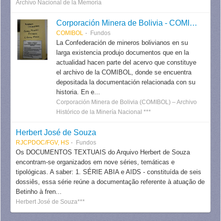
Archivo Nacional de la Memoria
Corporación Minera de Bolivia - COMIBOL
COMIBOL
Fundos
La Confederación de mineros bolivianos en su
larga existencia produjo documentos que en la
actualidad hacen parte del acervo que constituye
el archivo de la COMIBOL, donde se encuentra
depositada la documentación relacionada con su
historia. En e...
Corporación Minera de Bolivia (COMIBOL) – Archivo
Histórico de la Minería Nacional ***
Herbert José de Souza
RJCPDOC/FGV, HS
Fundos
Os DOCUMENTOS TEXTUAIS do Arquivo Herbert de Souza
encontram-se organizados em nove séries, temáticas e
tipológicas. A saber: 1. SÉRIE ABIA e AIDS - constituída de seis
dossiês, essa série reúne a documentação referente à atuação de
Betinho à fren...
Herbert José de Souza***