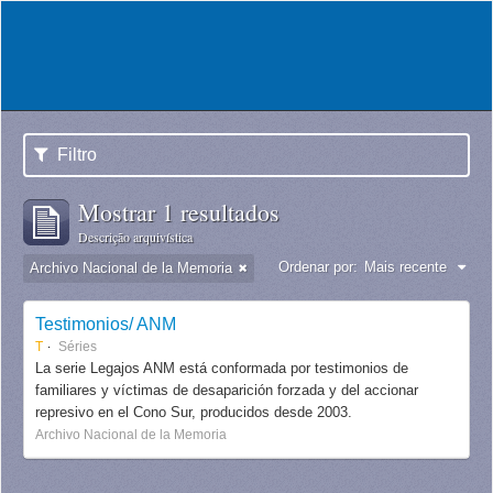
Filtro
Mostrar 1 resultados
Descrição arquivística
Ordenar por:
Mais recente
Archivo Nacional de la Memoria
Testimonios/ ANM
T
Séries
La serie Legajos ANM está conformada por testimonios de
familiares y víctimas de desaparición forzada y del accionar
represivo en el Cono Sur, producidos desde 2003.
Archivo Nacional de la Memoria