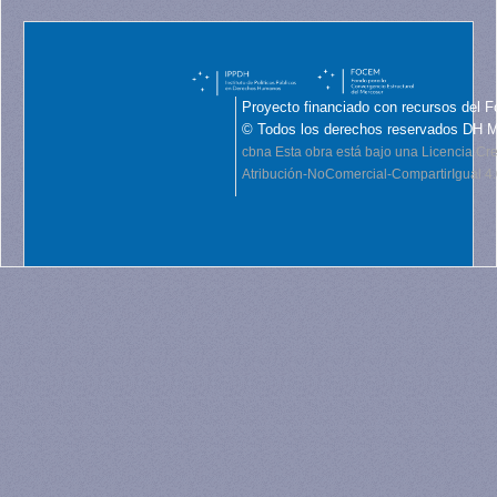
Proyecto financiado con recursos del F
© Todos los derechos reservados DH 
cbna
Esta obra está bajo una Licencia C
Atribución-NoComercial-CompartirIgual 4.0