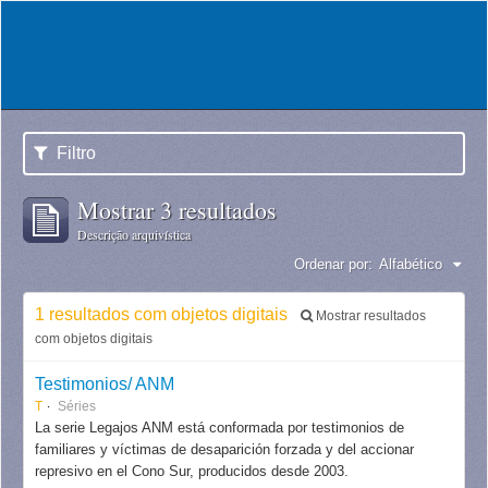
Filtro
Mostrar 3 resultados
Descrição arquivística
Ordenar por:
Alfabético
1 resultados com objetos digitais
Mostrar resultados
com objetos digitais
Testimonios/ ANM
T
Séries
La serie Legajos ANM está conformada por testimonios de
familiares y víctimas de desaparición forzada y del accionar
represivo en el Cono Sur, producidos desde 2003.