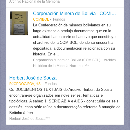
Archivo Nacional de la Memoria
Corporación Minera de Bolivia - COMIBOL
COMIBOL
Fundos
La Confederación de mineros bolivianos en su
larga existencia produjo documentos que en la
actualidad hacen parte del acervo que constituye
el archivo de la COMIBOL, donde se encuentra
depositada la documentación relacionada con su
historia. En e...
Corporación Minera de Bolivia (COMIBOL) – Archivo
Histórico de la Minería Nacional ***
Herbert José de Souza
RJCPDOC/FGV, HS
Fundos
Os DOCUMENTOS TEXTUAIS do Arquivo Herbert de Souza
encontram-se organizados em nove séries, temáticas e
tipológicas. A saber: 1. SÉRIE ABIA e AIDS - constituída de seis
dossiês, essa série reúne a documentação referente à atuação de
Betinho à fren...
Herbert José de Souza***