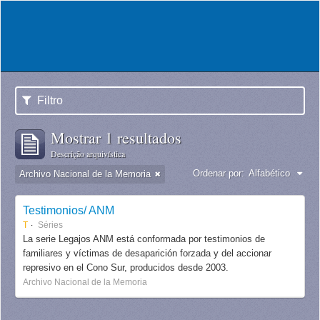
Filtro
Mostrar 1 resultados
Descrição arquivística
Ordenar por:
Alfabético
Archivo Nacional de la Memoria
Testimonios/ ANM
T
Séries
La serie Legajos ANM está conformada por testimonios de
familiares y víctimas de desaparición forzada y del accionar
represivo en el Cono Sur, producidos desde 2003.
Archivo Nacional de la Memoria