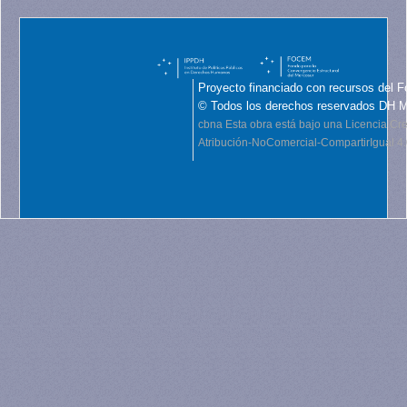
Proyecto financiado con recursos del F
© Todos los derechos reservados DH 
cbna
Esta obra está bajo una Licencia C
Atribución-NoComercial-CompartirIgual 4.0