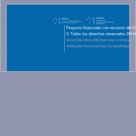
Proyecto financiado con recursos del F
© Todos los derechos reservados DH 
cbna
Esta obra está bajo una Licencia C
Atribución-NoComercial-CompartirIgual 4.0