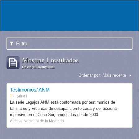
Filtro
Mostrar 1 resultados
Descrição arquivística
Ordenar por:
Mais recente
Testimonios/ ANM
T
Séries
La serie Legajos ANM está conformada por testimonios de
familiares y víctimas de desaparición forzada y del accionar
represivo en el Cono Sur, producidos desde 2003.
Archivo Nacional de la Memoria