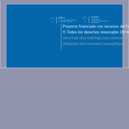
Proyecto financiado con recursos del F
© Todos los derechos reservados DH 
cbna
Esta obra está bajo una Licencia C
Atribución-NoComercial-CompartirIgual 4.0