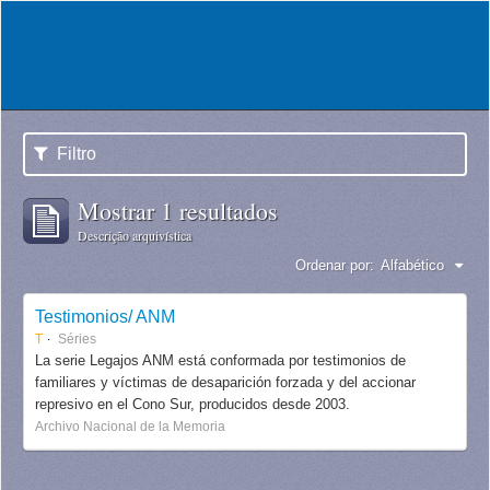
Filtro
Mostrar 1 resultados
Descrição arquivística
Ordenar por:
Alfabético
Testimonios/ ANM
T
Séries
La serie Legajos ANM está conformada por testimonios de
familiares y víctimas de desaparición forzada y del accionar
represivo en el Cono Sur, producidos desde 2003.
Archivo Nacional de la Memoria