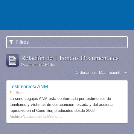
Filtros
Relación de 1 Fondos Documentales
Descripción archivística
Ordenar por:
Más reciente
Testimonios/ ANM
T
Serie
La serie Legajos ANM está conformada por testimonios de
familiares y víctimas de desaparición forzada y del accionar
represivo en el Cono Sur, producidos desde 2003.
Archivo Nacional de la Memoria