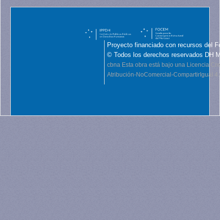
Proyecto financiado con recursos del F
© Todos los derechos reservados DH 
cbna
Esta obra está bajo una Licencia C
Atribución-NoComercial-CompartirIgual 4.0