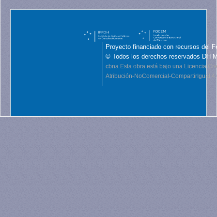
Proyecto financiado con recursos del F
© Todos los derechos reservados DH 
cbna
Esta obra está bajo una Licencia C
Atribución-NoComercial-CompartirIgual 4.0