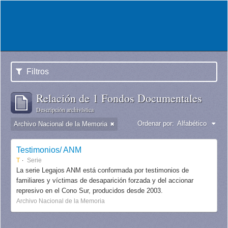
Filtros
Relación de 1 Fondos Documentales
Descripción archivística
Ordenar por:
Alfabético
Archivo Nacional de la Memoria
Testimonios/ ANM
T
Serie
La serie Legajos ANM está conformada por testimonios de
familiares y víctimas de desaparición forzada y del accionar
represivo en el Cono Sur, producidos desde 2003.
Archivo Nacional de la Memoria