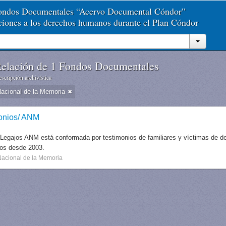
Fondos Documentales “Acervo Documental Cóndor”
aciones a los derechos humanos durante el Plan Cóndor
elación de 1 Fondos Documentales
scripción archivística
Nacional de la Memoria
onios/ ANM
 Legajos ANM está conformada por testimonios de familiares y víctimas de des
dos desde 2003.
Nacional de la Memoria