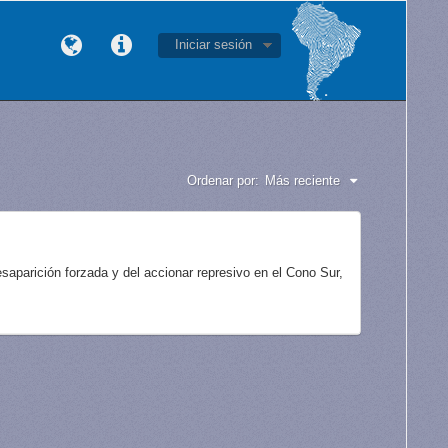
Iniciar sesión
Ordenar por:
Más reciente
aparición forzada y del accionar represivo en el Cono Sur,