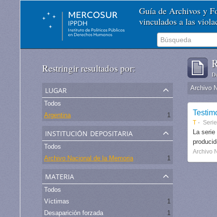
Guía de Archivos y 
vinculados a las viol
R
Restringir resultados por:
De
lugar
Archivo 
Todos
Testim
Argentina
1
T
Serie
institución depositaria
La serie
produci
Todos
Archivo 
Archivo Nacional de la Memoria
1
materia
Todos
Víctimas
1
Desaparición forzada
1