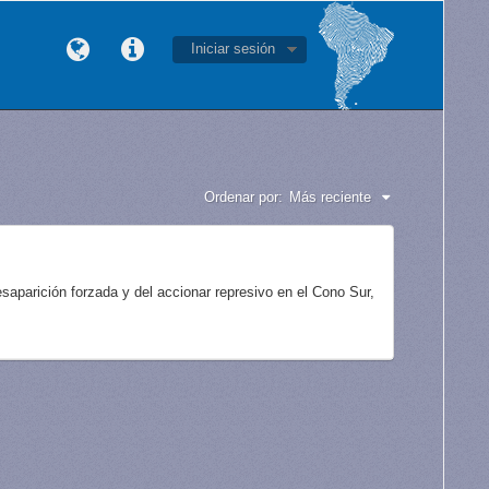
Iniciar sesión
Ordenar por:
Más reciente
aparición forzada y del accionar represivo en el Cono Sur,