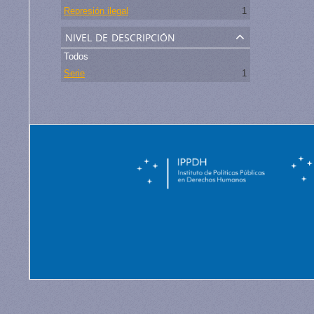
Represión ilegal
1
nivel de descripción
Todos
Serie
1