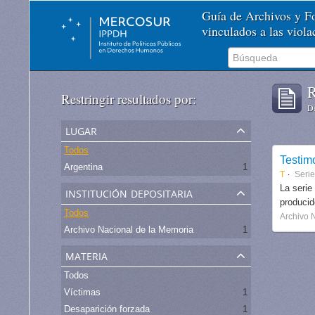
Guía de Archivos y 
vinculados a las viol
R
Restringir resultados por:
De
lugar
Todos
Testim
Argentina
1
T
Serie
institución depositaria
La serie
produci
Todos
Archivo 
Archivo Nacional de la Memoria
1
materia
Todos
Víctimas
1
Desaparición forzada
1