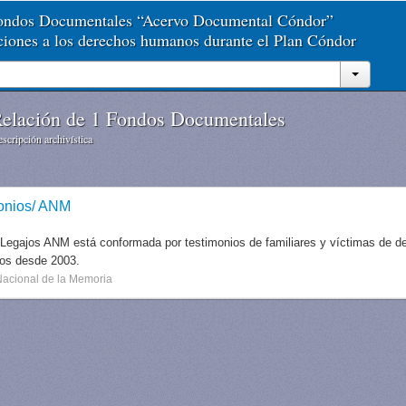
Fondos Documentales “Acervo Documental Cóndor”
aciones a los derechos humanos durante el Plan Cóndor
elación de 1 Fondos Documentales
scripción archivística
onios/ ANM
 Legajos ANM está conformada por testimonios de familiares y víctimas de des
dos desde 2003.
Nacional de la Memoria