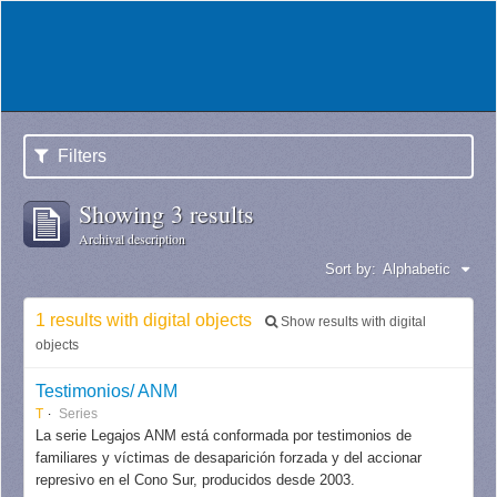
Filters
Showing 3 results
Archival description
Sort by:
Alphabetic
1 results with digital objects
Show results with digital
objects
Testimonios/ ANM
T
Series
La serie Legajos ANM está conformada por testimonios de
familiares y víctimas de desaparición forzada y del accionar
represivo en el Cono Sur, producidos desde 2003.