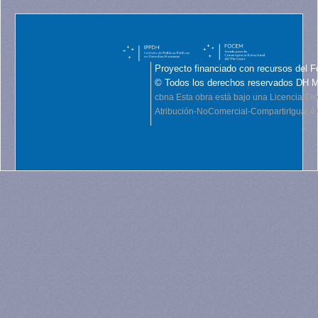
Proyecto financiado con recursos del F
© Todos los derechos reservados DH 
cbna
Esta obra está bajo una Licencia C
Atribución-NoComercial-CompartirIgual 4.0