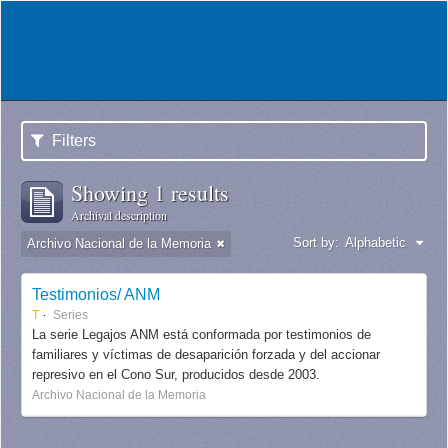
Filters
Showing 1 results
Archival description
Sort by:
Alphabetic
Archivo Nacional de la Memoria
Testimonios/ ANM
T
Series
La serie Legajos ANM está conformada por testimonios de
familiares y víctimas de desaparición forzada y del accionar
represivo en el Cono Sur, producidos desde 2003.
Archivo Nacional de la Memoria