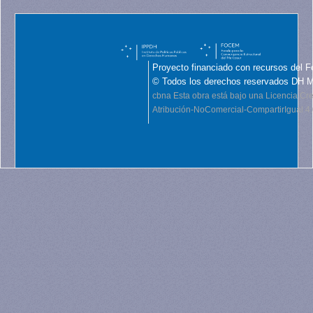
Proyecto financiado con recursos del F
© Todos los derechos reservados DH 
cbna
Esta obra está bajo una Licencia C
Atribución-NoComercial-CompartirIgual 4.0