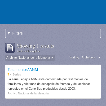
Filters
Showing 1 results
Archival description
Sort by:
Alphabetic
Archivo Nacional de la Memoria
Testimonios/ ANM
T
Series
La serie Legajos ANM está conformada por testimonios de
familiares y víctimas de desaparición forzada y del accionar
represivo en el Cono Sur, producidos desde 2003.
Archivo Nacional de la Memoria