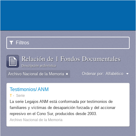
Filtros
Relación de 1 Fondos Documentales
Descripción archivística
Ordenar por:
Alfabético
Archivo Nacional de la Memoria
Testimonios/ ANM
T
Serie
La serie Legajos ANM está conformada por testimonios de
familiares y víctimas de desaparición forzada y del accionar
represivo en el Cono Sur, producidos desde 2003.
Archivo Nacional de la Memoria