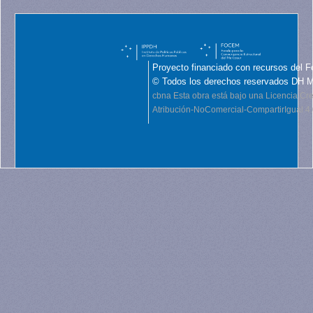
Proyecto financiado con recursos del F
© Todos los derechos reservados DH 
cbna
Esta obra está bajo una Licencia C
Atribución-NoComercial-CompartirIgual 4.0