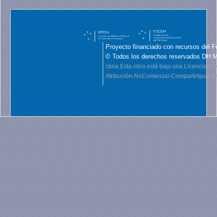
Proyecto financiado con recursos del F
© Todos los derechos reservados DH 
cbna
Esta obra está bajo una Licencia C
Atribución-NoComercial-CompartirIgual 4.0