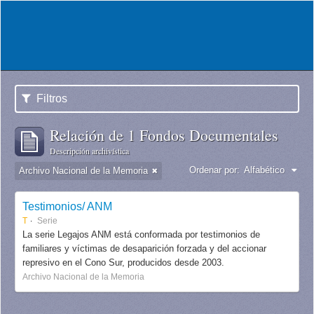
Filtros
Relación de 1 Fondos Documentales
Descripción archivística
Ordenar por:
Alfabético
Archivo Nacional de la Memoria
Testimonios/ ANM
T
Serie
La serie Legajos ANM está conformada por testimonios de
familiares y víctimas de desaparición forzada y del accionar
represivo en el Cono Sur, producidos desde 2003.
Archivo Nacional de la Memoria