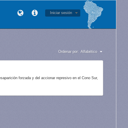
Iniciar sesión
Ordenar por:
Alfabético
aparición forzada y del accionar represivo en el Cono Sur,