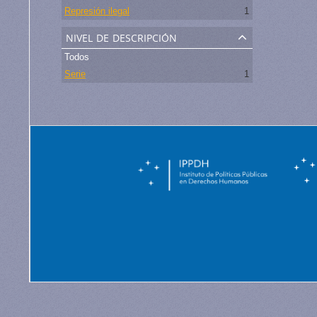
Represión ilegal
1
nivel de descripción
Todos
Serie
1