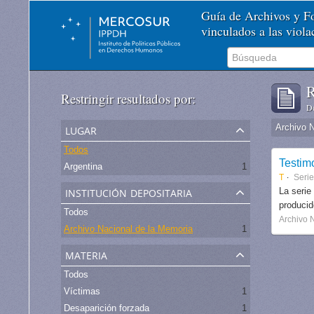
Guía de Archivos y 
vinculados a las viol
R
Restringir resultados por:
De
lugar
Archivo 
Todos
Testim
Argentina
1
T
Serie
institución depositaria
La serie
produci
Todos
Archivo 
Archivo Nacional de la Memoria
1
materia
Todos
Víctimas
1
Desaparición forzada
1