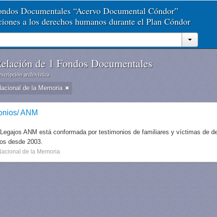
Fondos Documentales “Acervo Documental Cóndor”
aciones a los derechos humanos durante el Plan Cóndor
elación de 1 Fondos Documentales
scripción archivística
Nacional de la Memoria
onios/ ANM
 Legajos ANM está conformada por testimonios de familiares y víctimas de des
dos desde 2003.
Nacional de la Memoria