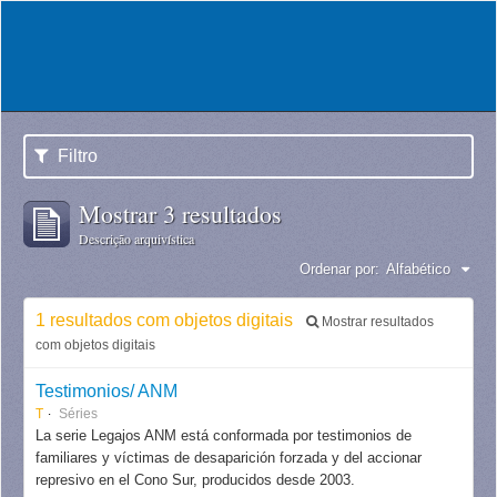
Filtro
Mostrar 3 resultados
Descrição arquivística
Ordenar por:
Alfabético
1 resultados com objetos digitais
Mostrar resultados
com objetos digitais
Testimonios/ ANM
T
Séries
La serie Legajos ANM está conformada por testimonios de
familiares y víctimas de desaparición forzada y del accionar
represivo en el Cono Sur, producidos desde 2003.