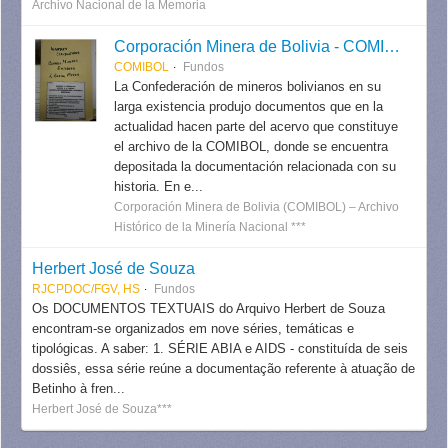
Archivo Nacional de la Memoria
Corporación Minera de Bolivia - COMIBOL
COMIBOL
Fundos
La Confederación de mineros bolivianos en su
larga existencia produjo documentos que en la
actualidad hacen parte del acervo que constituye
el archivo de la COMIBOL, donde se encuentra
depositada la documentación relacionada con su
historia. En e...
Corporación Minera de Bolivia (COMIBOL) – Archivo
Histórico de la Minería Nacional ***
Herbert José de Souza
RJCPDOC/FGV, HS
Fundos
Os DOCUMENTOS TEXTUAIS do Arquivo Herbert de Souza
encontram-se organizados em nove séries, temáticas e
tipológicas. A saber: 1. SÉRIE ABIA e AIDS - constituída de seis
dossiês, essa série reúne a documentação referente à atuação de
Betinho à fren...
Herbert José de Souza***