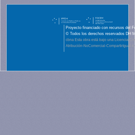
Proyecto financiado con recursos del F
© Todos los derechos reservados DH 
cbna
Esta obra está bajo una Licencia C
Atribución-NoComercial-CompartirIgual 4.0