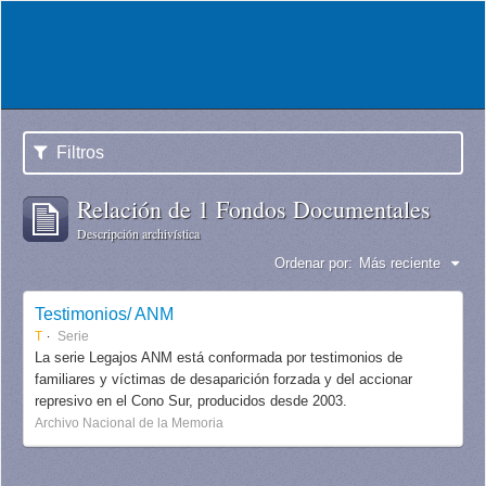
Filtros
Relación de 1 Fondos Documentales
Descripción archivística
Ordenar por:
Más reciente
Testimonios/ ANM
T
Serie
La serie Legajos ANM está conformada por testimonios de
familiares y víctimas de desaparición forzada y del accionar
represivo en el Cono Sur, producidos desde 2003.
Archivo Nacional de la Memoria