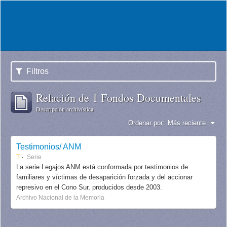
Filtros
Relación de 1 Fondos Documentales
Descripción archivística
Ordenar por:
Más reciente
Testimonios/ ANM
T
Serie
La serie Legajos ANM está conformada por testimonios de
familiares y víctimas de desaparición forzada y del accionar
represivo en el Cono Sur, producidos desde 2003.
Archivo Nacional de la Memoria