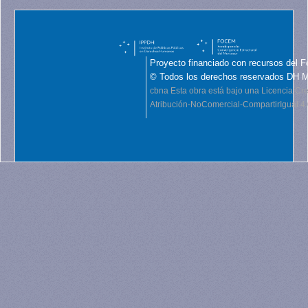
Proyecto financiado con recursos del F
© Todos los derechos reservados DH 
cbna
Esta obra está bajo una Licencia C
Atribución-NoComercial-CompartirIgual 4.0