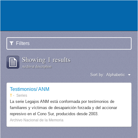
Filters
Showing 1 results
Archival description
Sort by:
Alphabetic
Testimonios/ ANM
T
Series
La serie Legajos ANM está conformada por testimonios de
familiares y víctimas de desaparición forzada y del accionar
represivo en el Cono Sur, producidos desde 2003.
Archivo Nacional de la Memoria