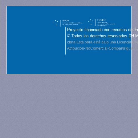
Proyecto financiado con recursos del F
© Todos los derechos reservados DH 
cbna
Esta obra está bajo una Licencia C
Atribución-NoComercial-CompartirIgual 4.0