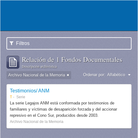
Filtros
Relación de 1 Fondos Documentales
Descripción archivística
Ordenar por:
Alfabético
Archivo Nacional de la Memoria
Testimonios/ ANM
T
Serie
La serie Legajos ANM está conformada por testimonios de
familiares y víctimas de desaparición forzada y del accionar
represivo en el Cono Sur, producidos desde 2003.
Archivo Nacional de la Memoria