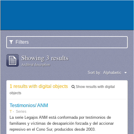
Filters
Showing 3 results
Archival description
Sort by:
Alphabetic
1 results with digital objects
Show results with digital
objects
Testimonios/ ANM
T
Series
La serie Legajos ANM está conformada por testimonios de
familiares y víctimas de desaparición forzada y del accionar
represivo en el Cono Sur, producidos desde 2003.