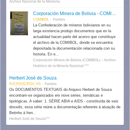
Archivo Nacional de la Memoria
Corporación Minera de Bolivia - COMIBOL
COMIBOL
Fundos
La Confederación de mineros bolivianos en su
larga existencia produjo documentos que en la
actualidad hacen parte del acervo que constituye
el archivo de la COMIBOL, donde se encuentra
depositada la documentación relacionada con su
historia. En e...
Corporación Minera de Bolivia (COMIBOL) – Archivo
Histórico de la Minería Nacional ***
Herbert José de Souza
RJCPDOC/FGV, HS
Fundos
Os DOCUMENTOS TEXTUAIS do Arquivo Herbert de Souza
encontram-se organizados em nove séries, temáticas e
tipológicas. A saber: 1. SÉRIE ABIA e AIDS - constituída de seis
dossiês, essa série reúne a documentação referente à atuação de
Betinho à fren...
Herbert José de Souza***