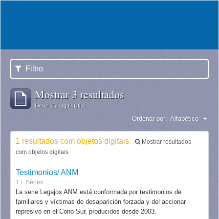
Filtro
Mostrar 3 resultados
Descrição arquivística
Ordenar por:
Alfabético
1 resultados com objetos digitais
Mostrar resultados
com objetos digitais
Testimonios/ ANM
T
Séries
La serie Legajos ANM está conformada por testimonios de
familiares y víctimas de desaparición forzada y del accionar
represivo en el Cono Sur, producidos desde 2003.