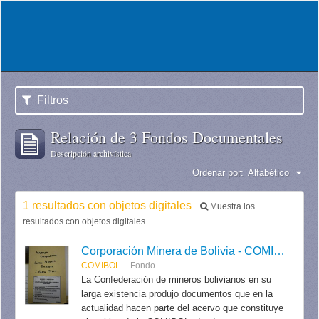
Filtros
Relación de 3 Fondos Documentales
Descripción archivística
Ordenar por:
Alfabético
1 resultados con objetos digitales
Muestra los
resultados con objetos digitales
Corporación Minera de Bolivia - COMIBOL
COMIBOL
Fondo
La Confederación de mineros bolivianos en su
larga existencia produjo documentos que en la
actualidad hacen parte del acervo que constituye