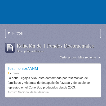
Filtros
Relación de 1 Fondos Documentales
Descripción archivística
Ordenar por:
Más reciente
Testimonios/ ANM
T
Serie
La serie Legajos ANM está conformada por testimonios de
familiares y víctimas de desaparición forzada y del accionar
represivo en el Cono Sur, producidos desde 2003.
Archivo Nacional de la Memoria