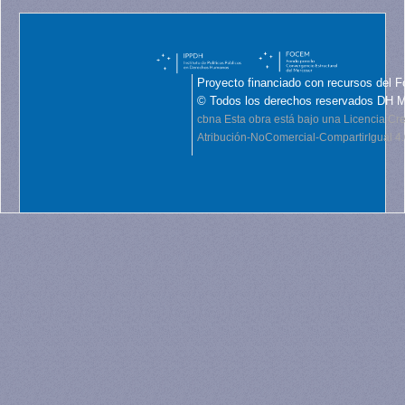
Proyecto financiado con recursos del F
© Todos los derechos reservados DH 
cbna
Esta obra está bajo una Licencia C
Atribución-NoComercial-CompartirIgual 4.0