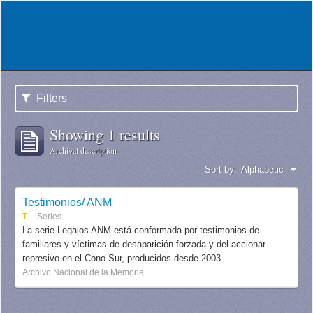
Filters
Showing 1 results
Archival description
Sort by:
Alphabetic
Testimonios/ ANM
T
Series
La serie Legajos ANM está conformada por testimonios de
familiares y víctimas de desaparición forzada y del accionar
represivo en el Cono Sur, producidos desde 2003.
Archivo Nacional de la Memoria