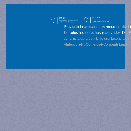
Proyecto financiado con recursos del F
© Todos los derechos reservados DH 
cbna
Esta obra está bajo una Licencia C
Atribución-NoComercial-CompartirIgual 4.0