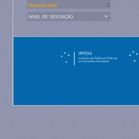
Represión ilegal
1
nível de descrição