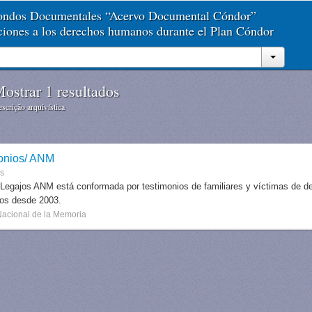
Fondos Documentales “Acervo Documental Cóndor”
aciones a los derechos humanos durante el Plan Cóndor
ostrar 1 resultados
scrição arquivística
onios/ ANM
es
 Legajos ANM está conformada por testimonios de familiares y víctimas de des
dos desde 2003.
Nacional de la Memoria