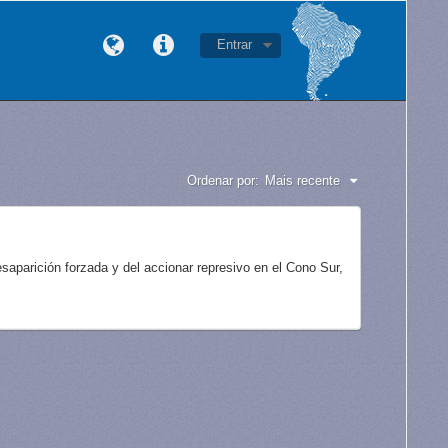
Entrar
Ordenar por:
Mais recente
aparición forzada y del accionar represivo en el Cono Sur,