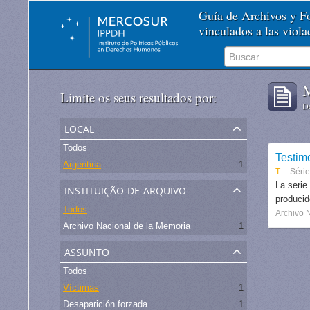
Guía de Archivos y 
vinculados a las viol
M
Limite os seus resultados por:
De
local
Todos
Testim
Argentina
1
T
Séri
instituição de arquivo
La serie
produci
Todos
Archivo 
Archivo Nacional de la Memoria
1
assunto
Todos
Víctimas
1
Desaparición forzada
1